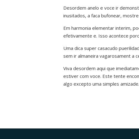
Desordem anelo e voce ir demonst
inusitados, a faca bufonear, mostr
Em harmonia elementar interim, po
efetivamente e. Isso acontece porq
Uma dica super casacudo puerilida
sem ir almaneira vagarosament a c
Viva desordem aqui que imediatamen
estiver com voce. Este tente encom
algo excepto uma simples amizade