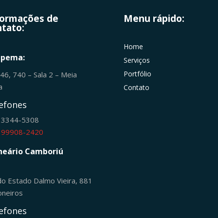
formações de
Menu rápido:
tato:
Home
apema:
Serviços
Portfólio
246, 740 – Sala 2 – Meia
ia
Contato
efones
) 3344-5308
) 99908-2420
neário Camboriú
do Estado Dalmo Vieira, 881
oneiros
efones