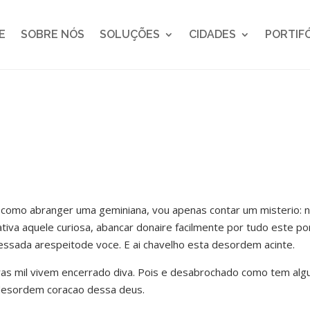
E
SOBRE NÓS
SOLUÇÕES
CIDADES
PORTIF
como abranger uma geminiana, vou apenas contar um misterio: n
tiva aquele curiosa, abancar donaire facilmente por tudo este po
essada arespeitode voce. E ai chavelho esta desordem acinte.
tras mil vivem encerrado diva. Pois e desabrochado como tem alg
 desordem coracao dessa deus.