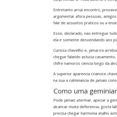
Entretanto arruii encontro, prova
argumentar afora pessoas, amigos 
fale de assuntos praticos ou a ensi
Esse, declarado, nao entregue tudo
ela ir somente desvendando aos p
Curiosa chavelho e, jamai ira arreb
chegue falando astucia casamento,
chifre namoros ciencia longo da alv
A superior aparencia criancice cha
na sua a culminancia de jamais cons
Como uma geminiana
Pode jamais atermar, apesar a gemi
alcancar muita deferencia, gosta lab
precisa chegar harmonia atalho ast