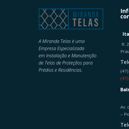
In
con
It
A Miranda Telas é uma
R. 
Empresa Especializada
Pra
em
Instalação e Manutenção
Tel
de
Telas de Proteçãos para
Prédios e Residências.
(47
(47
Bal
Av. 
– Pi
Tel