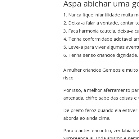
Aspa abichar uma g
Nunca fique infantilidade muita 
Deixa-a falar a vontade, contar 
Faca harmonia cautela, deixa-a c
Tenha conformidade adotavel ar
Leve-a para viver algumas aventu
Tenha senso criancice dignidade.
A mulher criancice Gemeos e muito 
risco.
Por isso, a melhor aferramento para
antenada, chifre sabe das coisas e
De preito feroz quando ela estiver
aborda ao ainda clima.
Para o antes encontro, zer labia le
Surpreenda-a! Toda abismo e sempr