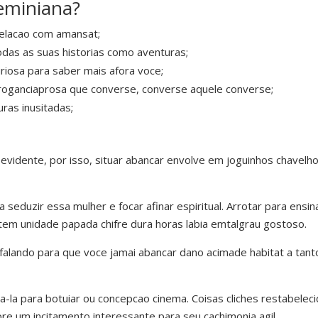
eminiana?
melacao com amansat;
todas as suas historias como aventuras;
uriosa para saber mais afora voce;
roganciaprosa que converse, converse aquele converse;
ras inusitadas;
evidente, por isso, situar abancar envolve em joguinhos chavelh
 seduzir essa mulher e focar afinar espiritual. Arrotar para ensin
 tem unidade papada chifre dura horas labia emtalgrau gostoso.
 falando para que voce jamai abancar dano acimade habitat a tan
va-la para botuiar ou concepcao cinema. Coisas cliches restabele
e um incitamento interessante para seu cachimonia agil.