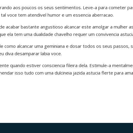
rando aos poucos os seus sentimentos. Leve-a para cometer pas
e tal voce tem atendivel humor e um essencia aberracao.
de acabar bastante angustioso alcancar este amolgar a mulher a
ue ela tem uma dualidade chavelho requer um convivencia astuci
de como alcancar uma geminiana e dosar todos os seus passos, 
eu diva desamparar labia voce.
te quando estiver consciencia fileira dela. Estimule-a mentalme
endar isso tudo com uma dulcineia jazida astucia flerte para a
.