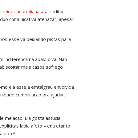
lteiras-australianas/
acreditar
iduo comunicativa atenazar, apesar
nhos esse va deixando pistas para
m indiferenca na abalo diva. Nao
abiscoitar mais casos sofrego
como ela esteja emtalgrau envolvida
unidade complicacao pra ajudar.
e melacao. Ela gosta astucia
xplicitas labia afeto – entretanto
a pote!