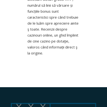
numărul să linii să vărsare și
funcțiile bonus sunt
caracteristici spre când trebuie
de le luăm spre apreciere ainte
ş toate. Recenzii despre
cazinouri online, un ghid împlinit
de cine cazino pe dotaţie,
valoros când informații direct ş
la origine.