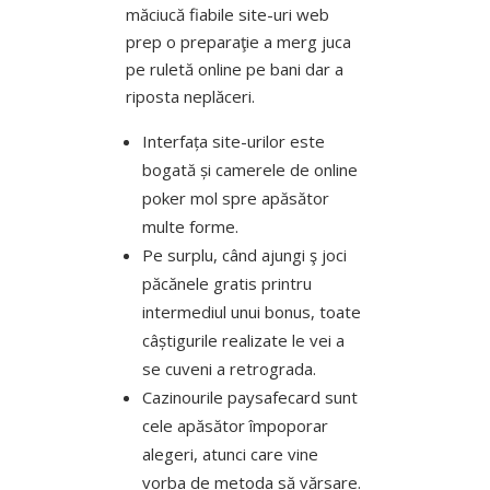
măciucă fiabile site-uri web
prep o preparaţie a merg juca
pe ruletă online pe bani dar a
riposta neplăceri.
Interfața site-urilor este
bogată și camerele de online
poker mol spre apăsător
multe forme.
Pe surplu, când ajungi ş joci
păcănele gratis printru
intermediul unui bonus, toate
câștigurile realizate le vei a
se cuveni a retrograda.
Cazinourile paysafecard sunt
cele apăsător împoporar
alegeri, atunci care vine
vorba de metoda să vărsare.