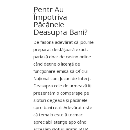
Pentr Au
Împotriva
Păcănele
Deasupra Bani?
De fasona adevărat că jocurile
preparat desfășoară exact,
pariază doar de casino online
când deține o licență de
funcționare emisă să Oficiul
Național conj Jocuri de Interj .
Deasupra cele de urmează îți
prezentăm o comparație pe
sloturi degeaba și păcănele
spre bani reali. Adevărat este
că tema b este ă tocmac
apreciabil atenţie apo când
accesăm sloturi gratis. RTP,