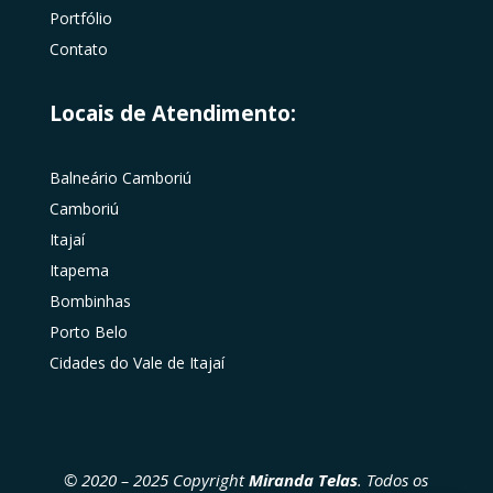
Portfólio
Contato
Locais de Atendimento:
Balneário Camboriú
Camboriú
Itajaí
Itapema
Bombinhas
Porto Belo
Cidades do Vale de Itajaí
© 2020 – 2025 Copyright
Miranda Telas
. Todos os