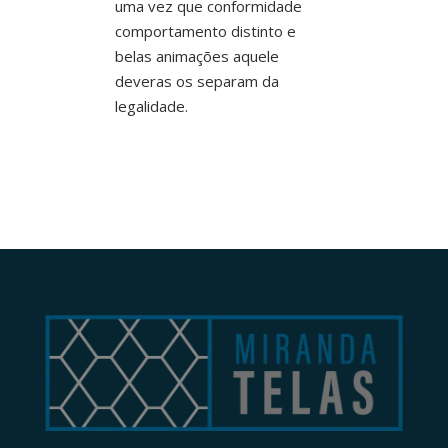
uma vez que conformidade
comportamento distinto e
belas animações aquele
deveras os separam da
legalidade.