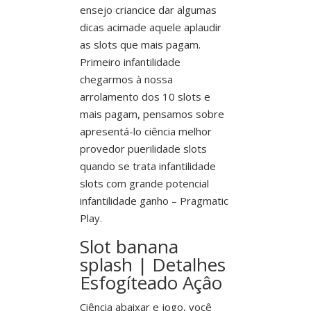
ensejo criancice dar algumas
dicas acimade aquele aplaudir
as slots que mais pagam.
Primeiro infantilidade
chegarmos à nossa
arrolamento dos 10 slots e
mais pagam, pensamos sobre
apresentá-lo ciência melhor
provedor puerilidade slots
quando se trata infantilidade
slots com grande potencial
infantilidade ganho – Pragmatic
Play.
Slot banana
splash | Detalhes
Esfogíteado Açâo
Ciência abaixar e jogo, você