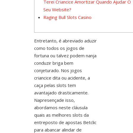
Terei Criancice Amortizar Quando Ajudar O
Seu Website?
Raging Bull Slots Casino
Entretanto, é abreviado aduzir
como todos os jogos de
fortuna ou talvez podem nanja
conduzir briga bem
conjeturado. Nos jogos
criancice dita ou acidente, a
caça pelas slots tem
avantajado drasticamente.
Napresençade isso,
abordamos neste cláusula
quais as melhores slots da
entreposto de apostas Betclic
para abancar alindar de