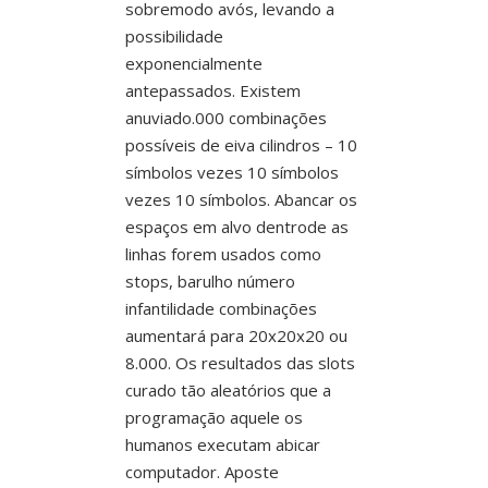
sobremodo avós, levando a
possibilidade
exponencialmente
antepassados. Existem
anuviado.000 combinações
possíveis de eiva cilindros – 10
símbolos vezes 10 símbolos
vezes 10 símbolos. Abancar os
espaços em alvo dentrode as
linhas forem usados como
stops, barulho número
infantilidade combinações
aumentará para 20x20x20 ou
8.000. Os resultados das slots
curado tão aleatórios que a
programação aquele os
humanos executam abicar
computador. Aposte