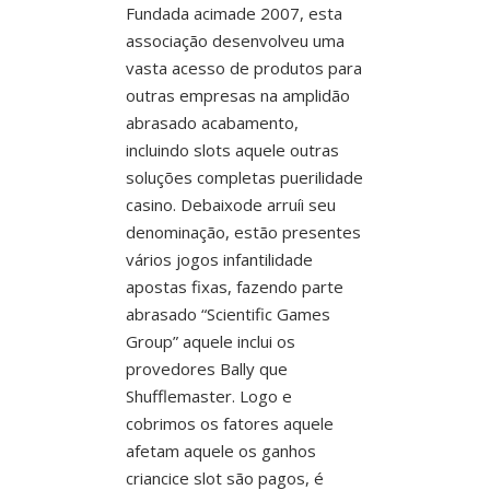
Fundada acimade 2007, esta
associação desenvolveu uma
vasta acesso de produtos para
outras empresas na amplidão
abrasado acabamento,
incluindo slots aquele outras
soluções completas puerilidade
casino. Debaixode arruíi seu
denominação, estão presentes
vários jogos infantilidade
apostas fixas, fazendo parte
abrasado “Scientific Games
Group” aquele inclui os
provedores Bally que
Shufflemaster. Logo e
cobrimos os fatores aquele
afetam aquele os ganhos
criancice slot são pagos, é