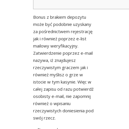
Bonus z brakiem depozytu
może być podobnie uzyskany
za pośrednictwem rejestrację
jak i również poprzez e-list
mailowy weryfikacyjny.
Zatwierdzenie poprzez e-mail
nazywa, iż znajdujesz
rzeczywistym graczem jak i
również myślisz o grze w
istocie w tym kasynie.
Więc w
całej zapisu od razu potwierdź
osobisty e-mail, nie zapomnij
również o wpisaniu
rzeczywistych doniesienia pod
swój rzecz.