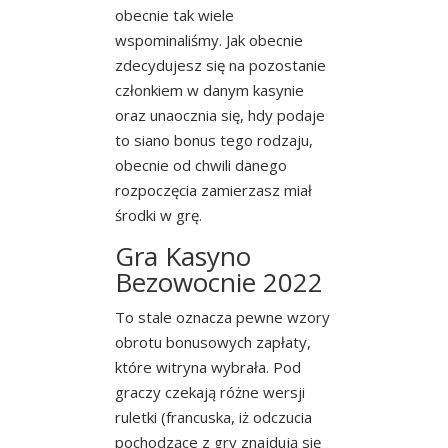
obecnie tak wiele
wspominaliśmy. Jak obecnie
zdecydujesz się na pozostanie
członkiem w danym kasynie
oraz unaocznia się, hdy podaje
to siano bonus tego rodzaju,
obecnie od chwili danego
rozpoczęcia zamierzasz miał
środki w grę.
Gra Kasyno
Bezowocnie 2022
To stale oznacza pewne wzory
obrotu bonusowych zapłaty,
które witryna wybrała. Pod
graczy czekają różne wersji
ruletki (francuska, iż odczucia
pochodzące z gry znajdują się