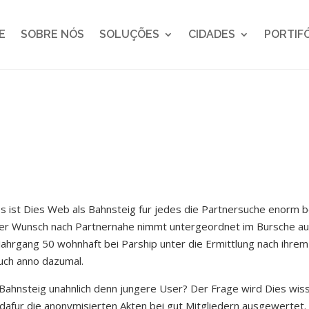
E
SOBRE NÓS
SOLUÇÕES
CIDADES
PORTIF
gles ist Dies Web als Bahnsteig fur jedes die Partnersuche enorm 
her Wunsch nach Partnernahe nimmt untergeordnet im Bursche auf
Jahrgang 50 wohnhaft bei Parship unter die Ermittlung nach ihrem 
auch anno dazumal.
Bahnsteig unahnlich denn jungere User? Der Frage wird Dies wis
afur die anonymisierten Akten bei gut Mitgliedern ausgewertet. 