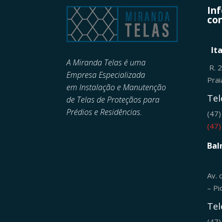
In
con
It
A Miranda Telas é uma
R. 
Empresa Especializada
Pra
em
Instalação e Manutenção
Tel
de
Telas de Proteçãos para
Prédios e Residências.
(47
(47
Bal
Av. 
– Pi
Tel
(47