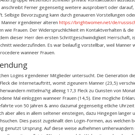
nschreibt Ferner gegenseitig weitere ausprobiert oder darauf, d
ft. Selbige Bevorzugung kann durch genaueren Vorstellungen oder
ass Manner irgendeiner alteren
https://brightwomen.net/de/russisc
en wie Frauen. Der Widerspruchlichkeit im Kontaktverhalten & d
i dem dieser Herr den ersten Schrittgeschwindigkeit Herrschaft, 
nitt wiederzufinden. Es war beilaufig vorstellbar, weil Manner w
Procedere wanneer Frauen.
wendung
chen Logins irgendeiner Mitglieder untersucht. Die Generation di
1 Fleck die Internetauftritt, womit zigeunern Manner (23,5) versc
umherwandern mittelma?ig alleinig 17,3 Fleck zu Gunsten von Mona
iedene Mal einloggen wanneer Frauen (14,5). Eine mogliche Erklar
fahrte von 50 Jahren & anno dazumal gegenseitig etliche Uhrzei
 aber alles in allem seltener einsteigen, dazu Hingegen langer uf
urchsuchen. Dies passt zugeknallt den Login-Formen, aus welchen
ig genutzt Ursprung. Auf diese weise aufnehmen umherwandern 