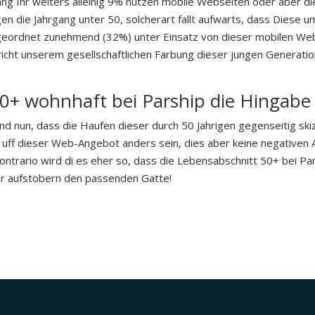
mang Ihr weiters alleinig 9% nutzen mobile Webseiten oder aber d
n die Jahrgang unter 50, solcherart fallt aufwarts, dass Diese um
geordnet zunehmend (32%) unter Einsatz von dieser mobilen We
pricht unserem gesellschaftlichen Farbung dieser jungen Genera
0+ wohnhaft bei Parship die Hingabe 
nd nun, dass die Haufen dieser durch 50 Jahrigen gegenseitig ski
t uff dieser Web-Angebot anders sein, dies aber keine negativen
contrario wird di es eher so, dass die Lebensabschnitt 50+ bei P
r aufstobern den passenden Gatte!