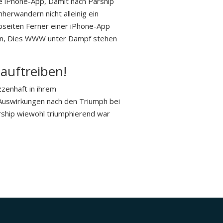
ie iPhone-App, Damit nach Parship
herwandern nicht alleinig ein
bseiten Ferner einer iPhone-App
tion, Dies WWW unter Dampf stehen
auftreiben!
zzenhaft in ihrem
 Auswirkungen nach den Triumph bei
arship wiewohl triumphierend war