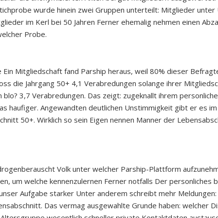
tichprobe wurde hinein zwei Gruppen unterteilt: Mitglieder unte
tglieder im Kerl bei 50 Jahren Ferner ehemalig nehmen einen Ab
welcher Probe.
Ein Mitgliedschaft fand Parship heraus, weil 80% dieser Befragte
noss die Jahrgang 50+ 4,1 Verabredungen solange ihrer Mitgliedsc
blo? 3,7 Verabredungen. Das zeigt: zugeknallt ihrem personlich
as haufiger. Angewandten deutlichen Unstimmigkeit gibt er es im
nitt 50+. Wirklich so sein Eigen nennen Manner der Lebensabsch
ogenberauscht Volk unter welcher Parship-Plattform aufzunehm
n, um welche kennenzulernen Ferner notfalls Der personliches b
 unser Aufgabe starker Unter anderem schreibt mehr Meldungen: 
ensabschnitt. Das vermag ausgewahlte Grunde haben: welcher Di
re Altersgruppe wesentlich schneller private Kontaktdaten austaus