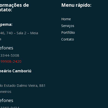
formações de
Menu rápido:
tato:
Home
apema:
Serviços
Portfólio
246, 740 – Sala 2 – Meia
ia
Contato
efones
) 3344-5308
) 99908-2420
neário Camboriú
do Estado Dalmo Vieira, 881
oneiros
efones
) 3360-9434