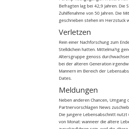
Befragten lag bei 42,9 Jahren.
Die S
Zuhilfenahme von 50 Jahren. Die Mi
geschrieben stehen im Herzstuck 
Verletzen
Rein einer Nachforschung zum Ende 
Stelldichein hatten. Mittelma?ig ge
Altersgruppe genoss durchwachsen 
bei der alteren Generation irgendw
Mannern im Bereich der Lebensabsch
Dates.
Meldungen
Neben anderen Chancen, Umgang dr
Partnervorschlagen News zuschiebe
Die jungere Lebensabschnitt nutzt
von Monat: wanneer die altere Leb
zuruckzufuhren sein, weil die alte