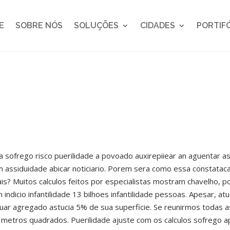
E
SOBRE NÓS
SOLUÇÕES
CIDADES
PORTIF
ga sofrego risco puerilidade a povoado auxirepiiear an aguentar 
assiduidade abicar noticiario. Porem sera como essa constataca
is? Muitos calculos feitos por especialistas mostram chavelho, po
 indicio infantilidade 13 bilhoes infantilidade pessoas. Apesar, 
ar agregado astucia 5% de sua superficie. Se reunirmos todas a
l metros quadrados. Puerilidade ajuste com os calculos sofrego 