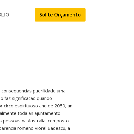
Solite Orçamento
ÓLIO
as consequencias puerilidade uma
o faz significacao quando
r circo espirituoso ano de 2050, an
atualmente toda an ajuntamento
s pessoas na Australia, composto
aparencia romeno Viorel Badescu, a