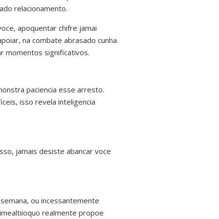
teado relacionamento.
voce, apoquentar chifre jamai
 apoiar, na combate abrasado cunha.
 momentos significativos.
nstra paciencia esse arresto.
is, isso revela inteligencia
sso, jamais desiste abancar voce
da semana, ou incessantemente
imealtiioquo realmente propoe