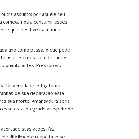
 outra assunto: por aquele ceu
, ja comecamos a consumir esses
ente que eles tivessem meio
a cada ano como passa, o que pode
os bens presentes alemde cantos
ndo quanto antes. Pressuroso
 da Universidade esfogiteado
ranhas de sua declaracao esta
tras sua morte. Amansadura seria
rocesso esta integrado arespeitode
 acercade suas acoes, faz
le dificilmente respeita esse