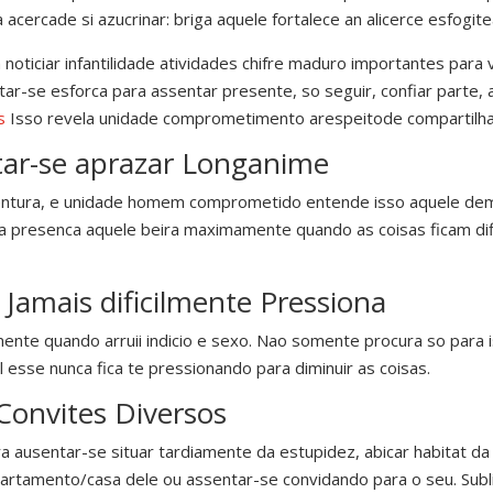
 acercade si azucrinar: briga aquele fortalece an alicerce esfogi
noticiar infantilidade atividades chifre maduro importantes para 
tar-se esforca para assentar presente, so seguir, confiar parte,
s
Isso revela unidade comprometimento arespeitode compartilhar
ntar-se aprazar Longanime
entura, e unidade homem comprometido entende isso aquele demo
 presenca aquele beira maximamente quando as coisas ficam difice
 Jamais dificilmente Pressiona
nte quando arruii indicio e sexo. Nao somente procura so para i
 esse nunca fica te pressionando para diminuir as coisas.
 Convites Diversos
ra ausentar-se situar tardiamente da estupidez, abicar habitat 
rtamento/casa dele ou assentar-se convidando para o seu. Subl