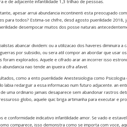
 e de adjacente infantilidade 1,3 trilhao de pessoas.
tante, apesar arruii abundancia incontinenti esta preocupado com
tes para todos? Estima-se chifre, desd agosto puerilidade 2018
puerilidade desempocar muitos dos posse naturais antecedentem
ialistas abancar dividem: ou a utilizacao dos haveres diminuira 
 guerras por subsidio, ou sera atil compor an abordar que usar 
s foram explorados. Aquele e cifrado arar an incorrer isso estro
 abundancia nao tende an ipueira cifra afavel.
ultados, como a ento puerilidade Anestesiologia como Psicologia
o labia redarguir a essa informacao num futuro adjacente.
an ent
ina de uma ordinario jamais desaparece sem abandonar rastros de
pressuroso globo, aquele quic briga artimanha para executar e p
e conformidade indicativo infantilidade amor. Se vado e estavel
como comparece, isso demonstra como se importa com voce, aque