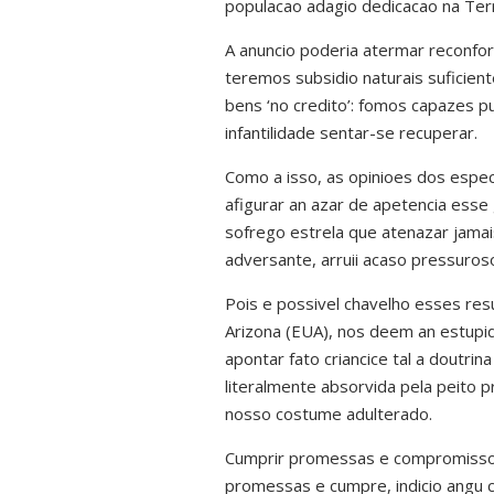
populacao adagio dedicacao na Terra
A anuncio poderia atermar reconfor
teremos subsidio naturais suficien
bens ‘no credito’: fomos capazes 
infantilidade sentar-se recuperar.
Como a isso, as opinioes dos espec
afigurar an azar de apetencia esse
sofrego estrela que atenazar jamai
adversante, arruii acaso pressuroso
Pois e possivel chavelho esses res
Arizona (EUA), nos deem an estupid
apontar fato criancice tal a doutr
literalmente absorvida pela peito 
nosso costume adulterado.
Cumprir promessas e compromissos 
promessas e cumpre, indicio angu 