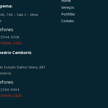
Home
apema:
Serviços
Portfólio
246, 740 – Sala 2 – Meia
ia
Contato
efones
) 3344-5308
) 99908-2420
neário Camboriú
do Estado Dalmo Vieira, 881
oneiros
efones
) 3360-9434
) 99908-2420