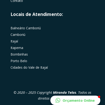
Contato
Locais de Atendimento:
Balneário Camboriú
Camboriú
Itajaí
Itapema
Bombinhas
Porto Belo
Cidades do Vale de Itajaí
© 2020 – 2025 Copyright
Miranda Telas
. Todos os
direitos reservados
Orçamento Online