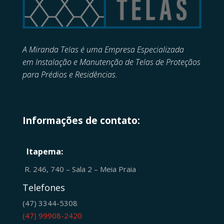
A Miranda Telas é uma Empresa Especializada
em
Instalação e Manutenção de
Telas de Proteçãos
para Prédios e Residências.
Informações de contato:
Itapema:
R. 246, 740 – Sala 2 – Meia Praia
Telefones
(47) 3344-5308
(47) 99908-2420