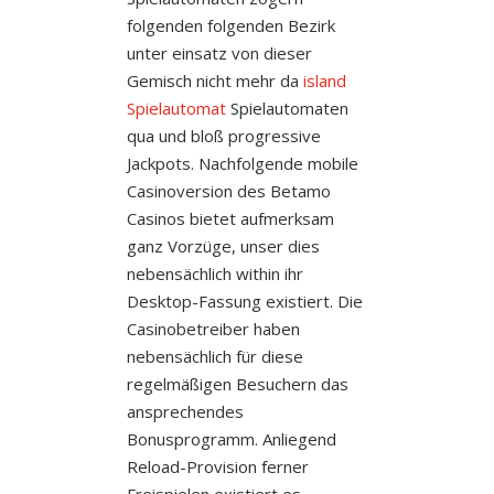
folgenden folgenden Bezirk
unter einsatz von dieser
Gemisch nicht mehr da
island
Spielautomat
Spielautomaten
qua und bloß progressive
Jackpots. Nachfolgende mobile
Casinoversion des Betamo
Casinos bietet aufmerksam
ganz Vorzüge, unser dies
nebensächlich within ihr
Desktop-Fassung existiert. Die
Casinobetreiber haben
nebensächlich für diese
regelmäßigen Besuchern das
ansprechendes
Bonusprogramm. Anliegend
Reload-Provision ferner
Freispielen existiert es