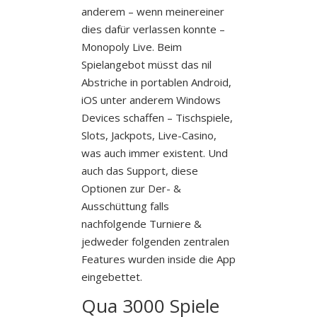
anderem – wenn meinereiner
dies dafür verlassen konnte –
Monopoly Live. Beim
Spielangebot müsst das nil
Abstriche in portablen Android,
iOS unter anderem Windows
Devices schaffen – Tischspiele,
Slots, Jackpots, Live-Casino,
was auch immer existent. Und
auch das Support, diese
Optionen zur Der- &
Ausschüttung falls
nachfolgende Turniere &
jedweder folgenden zentralen
Features wurden inside die App
eingebettet.
Qua 3000 Spiele