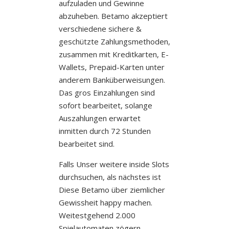
aufzuladen und Gewinne
abzuheben. Betamo akzeptiert
verschiedene sichere &
geschützte Zahlungsmethoden,
zusammen mit Kreditkarten, E-
Wallets, Prepaid-Karten unter
anderem Banküberweisungen.
Das gros Einzahlungen sind
sofort bearbeitet, solange
Auszahlungen erwartet
inmitten durch 72 Stunden
bearbeitet sind.
Falls Unser weitere inside Slots
durchsuchen, als nächstes ist
Diese Betamo über ziemlicher
Gewissheit happy machen.
Weitestgehend 2.000
Spielautomaten zögern