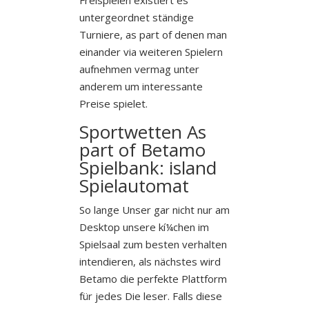
untergeordnet ständige
Turniere, as part of denen man
einander via weiteren Spielern
aufnehmen vermag unter
anderem um interessante
Preise spielet.
Sportwetten As
part of Betamo
Spielbank: island
Spielautomat
So lange Unser gar nicht nur am
Desktop unsere kí¼chen im
Spielsaal zum besten verhalten
intendieren, als nächstes wird
Betamo die perfekte Plattform
für jedes Die leser. Falls diese