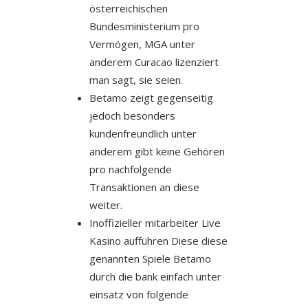
österreichischen
Bundesministerium pro
Vermögen, MGA unter
anderem Curacao lizenziert
man sagt, sie seien.
Betamo zeigt gegenseitig
jedoch besonders
kundenfreundlich unter
anderem gibt keine Gehören
pro nachfolgende
Transaktionen an diese
weiter.
Inoffizieller mitarbeiter Live
Kasino aufführen Diese diese
genannten Spiele Betamo
durch die bank einfach unter
einsatz von folgende