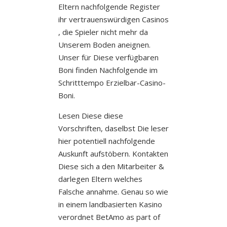
Eltern nachfolgende Register
ihr vertrauenswürdigen Casinos
, die Spieler nicht mehr da
Unserem Boden aneignen.
Unser für Diese verfügbaren
Boni finden Nachfolgende im
Schritttempo Erzielbar-Casino-
Boni.
Lesen Diese diese
Vorschriften, daselbst Die leser
hier potentiell nachfolgende
Auskunft aufstöbern. Kontakten
Diese sich a den Mitarbeiter &
darlegen Eltern welches
Falsche annahme. Genau so wie
in einem landbasierten Kasino
verordnet BetAmo as part of