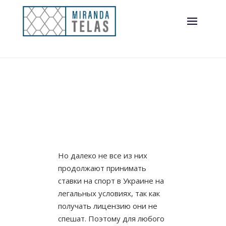
Но далеко не все из них
продолжают принимать
ставки на спорт в Украине на
легальных условиях, так как
получать лицензию они не
спешат. Поэтому для любого