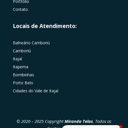
Portfólio
Contato
Locais de Atendimento:
Balneário Camboriú
Camboriú
Itajaí
Itapema
Bombinhas
Porto Belo
Cidades do Vale de Itajaí
© 2020 – 2025 Copyright
Miranda Telas
. Todos os