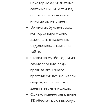
некоторые аффилиатные
сайты из ниши беттинга,
но это не тот случай и
никогда им не станет.
Во многих букмекерских
конторах пари можно
заключать в наземных
отделениях, а также на
сайте.
Ставки на футбол одни из
самых простых, ведь
правила игры знают
практически все любители
спорта, что позволяет
делать верные исходы.
Однако именно легальные
БК обеспечивают высокую