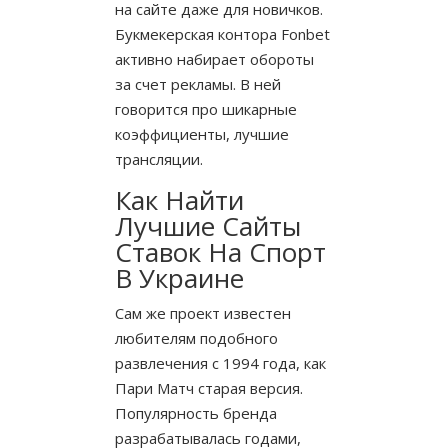
на сайте даже для новичков.
Букмекерская контора Fonbet
активно набирает обороты
за счет рекламы. В ней
говорится про шикарные
коэффициенты, лучшие
трансляции.
Как Найти
Лучшие Сайты
Ставок На Спорт
В Украине
Сам же проект известен
любителям подобного
развлечения с 1994 года, как
Пари Матч старая версия.
Популярность бренда
разрабатывалась годами,