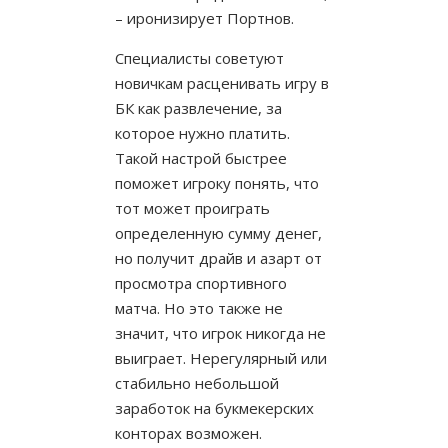
– иронизирует Портнов.
Специалисты советуют
новичкам расценивать игру в
БК как развлечение, за
которое нужно платить.
Такой настрой быстрее
поможет игроку понять, что
тот может проиграть
определенную сумму денег,
но получит драйв и азарт от
просмотра спортивного
матча. Но это также не
значит, что игрок никогда не
выиграет. Нерегулярный или
стабильно небольшой
заработок на букмекерских
конторах возможен.