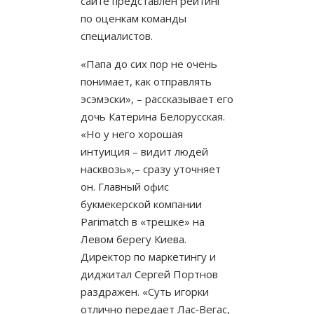
сайте представлен рейтинг
по оценкам команды
специалистов.
«Папа до сих пор не очень
понимает, как отправлять
эсэмэски», – рассказывает его
дочь Катерина Белорусская.
«Но у него хорошая
интуиция – видит людей
насквозь»,– сразу уточняет
он. Главный офис
букмекерской компании
Parimatch в «трешке» на
Левом берегу Киева.
Директор по маркетингу и
диджитал Сергей Портнов
раздражен. «Суть игорки
отлично передает Лас‑Вегас,