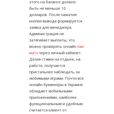
этого на балансе должно
быть не меньше 10
долларов. После нажатия
кнопки вывода формируется
заявка для менеджера.
Администрация не
затягивает выплаты, это
можно проверять онлайн
паи
матч
через личный кабинет.
Делая ставки на отдыхе, на
работе, получается
пристальнее наблюдать за
любимыми играми. Почти все
онлайн букмекеры в Украине
обладают мобильными
приложениями, наиболее
функциональным и удобным
считается клиент от