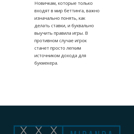
Новичкам, которые только
входят в мир беттинга, важно
изначально понять, как
делать ставки, и буквально
выучить правила игры. В
противном случае игрок
станет просто легким
источником дохода для
букмекера.