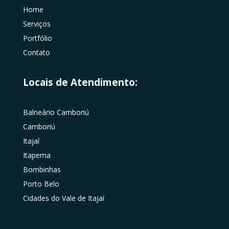
Home
Serviços
Portfólio
Contato
Locais de Atendimento:
Balneário Camboriú
Camboriú
Itajaí
Itapema
Bombinhas
Porto Belo
Cidades do Vale de Itajaí