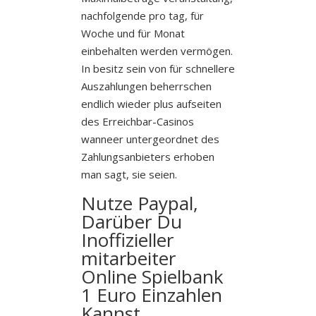
nachfolgende pro tag, für
Woche und für Monat
einbehalten werden vermögen.
In besitz sein von für schnellere
Auszahlungen beherrschen
endlich wieder plus aufseiten
des Erreichbar-Casinos
wanneer untergeordnet des
Zahlungsanbieters erhoben
man sagt, sie seien.
Nutze Paypal,
Darüber Du
Inoffizieller
mitarbeiter
Online Spielbank
1 Euro Einzahlen
Kannst