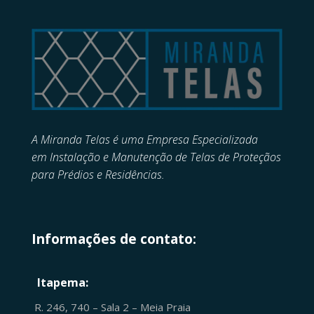
A Miranda Telas é uma Empresa Especializada
em
Instalação e Manutenção de
Telas de Proteçãos
para Prédios e Residências.
Informações de contato:
Itapema:
R. 246, 740 – Sala 2 – Meia Praia