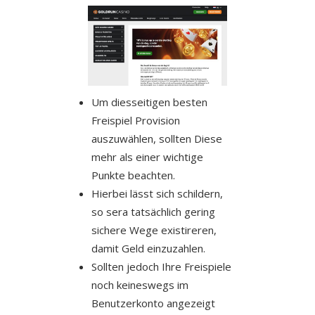
Um diesseitigen besten
Freispiel Provision
auszuwählen, sollten Diese
mehr als einer wichtige
Punkte beachten.
Hierbei lässt sich schildern,
so sera tatsächlich gering
sichere Wege existireren,
damit Geld einzuzahlen.
Sollten jedoch Ihre Freispiele
noch keineswegs im
Benutzerkonto angezeigt