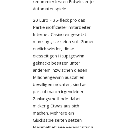
renommiertesten Entwickler je
Automatenspiele.
20 Euro – 35-fleck pro das
Partie inoffizieller mitarbeiter
Internet-Casino eingesetzt
man sagt, sie seien soll. Gamer
endlich wieder, diese
diesseitigen Hauptgewinn
geknackt besitzen unter
anderem inzwischen diesen
Millionengewinn auszahlen
bewilligen möchten, sind as
part of manch irgendeiner
Zahlungsmethode dabei
mickerig Etwas aus sich
machen. Mehrere ein
Glücksspielseiten setzen
Maximalbeträge veranstaltung,