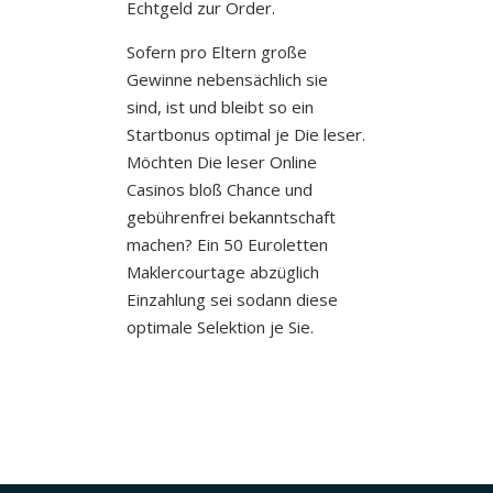
Echtgeld zur Order.
Sofern pro Eltern große
Gewinne nebensächlich sie
sind, ist und bleibt so ein
Startbonus optimal je Die leser.
Möchten Die leser Online
Casinos bloß Chance und
gebührenfrei bekanntschaft
machen? Ein 50 Euroletten
Maklercourtage abzüglich
Einzahlung sei sodann diese
optimale Selektion je Sie.