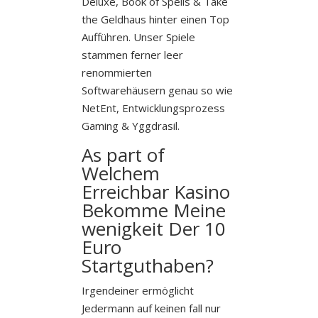
Deluxe, Book of Spells & Take
the Geldhaus hinter einen Top
Aufführen. Unser Spiele
stammen ferner leer
renommierten
Softwarehäusern genau so wie
NetEnt, Entwicklungsprozess
Gaming & Yggdrasil.
As part of
Welchem
Erreichbar Kasino
Bekomme Meine
wenigkeit Der 10
Euro
Startguthaben?
Irgendeiner ermöglicht
Jedermann auf keinen fall nur