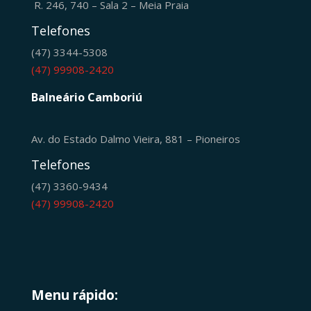
R. 246, 740 – Sala 2 – Meia Praia
Telefones
(47) 3344-5308
(47) 99908-2420
Balneário Camboriú
Av. do Estado Dalmo Vieira, 881 – Pioneiros
Telefones
(47) 3360-9434
(47) 99908-2420
Menu rápido: