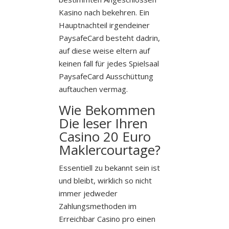
Kasino nach bekehren. Ein
Hauptnachteil irgendeiner
PaysafeCard besteht dadrin,
auf diese weise eltern auf
keinen fall für jedes Spielsaal
PaysafeCard Ausschüttung
auftauchen vermag.
Wie Bekommen
Die leser Ihren
Casino 20 Euro
Maklercourtage?
Essentiell zu bekannt sein ist
und bleibt, wirklich so nicht
immer jedweder
Zahlungsmethoden im
Erreichbar Casino pro einen