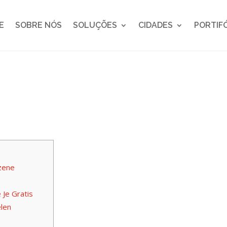
E
SOBRE NÓS
SOLUÇÕES
CIDADES
PORTIF
zene
 Je Gratis
elen