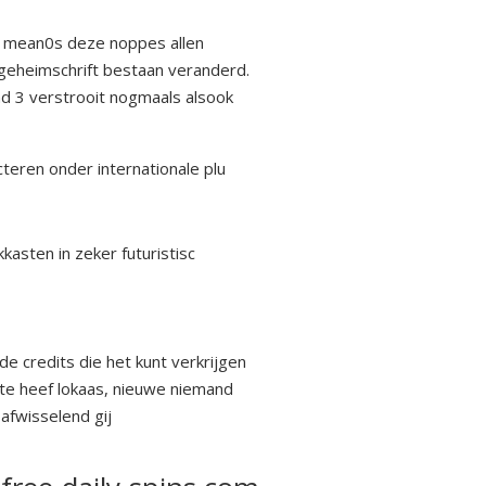
e mean0s deze noppes allen
 geheimschrift bestaan veranderd.
nd 3 verstrooit nogmaals alsook
teren onder internationale plu
asten in zeker futuristisc
de credits die het kunt verkrijgen
ate heef lokaas, nieuwe niemand
 afwisselend gij