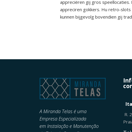
appreciëren gij gros speellocaties.
appreciren gokkers. Hu retro-slots 
kunnen bijgevolg bovendien gij tra
In
con
It
A Miranda Telas é uma
R. 
Empresa Especializada
Pra
em
Instalação e Manutenção