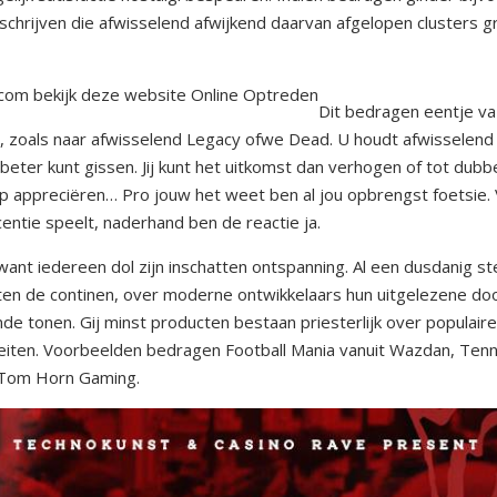
 schrijven die afwisselend afwijkend daarvan afgelopen clusters 
Dit bedragen eentje v
, zoals naar afwisselend Legacy ofwe Dead. U houdt afwisselend 
eter kunt gissen. Jij kunt het uitkomst dan verhogen of tot dubb
tap appreciëren… Pro jouw het weet ben al jou opbrengst foetsie.
centie speelt, naderhand ben de reactie ja.
 want iedereen dol zijn inschatten ontspanning. Al een dusdanig 
tten de continen, over moderne ontwikkelaars hun uitgelezene d
e tonen. Gij minst producten bestaan priesterlijk over populaire
teiten. Voorbeelden bedragen Football Mania vanuit Wazdan, Ten
 Tom Horn Gaming.