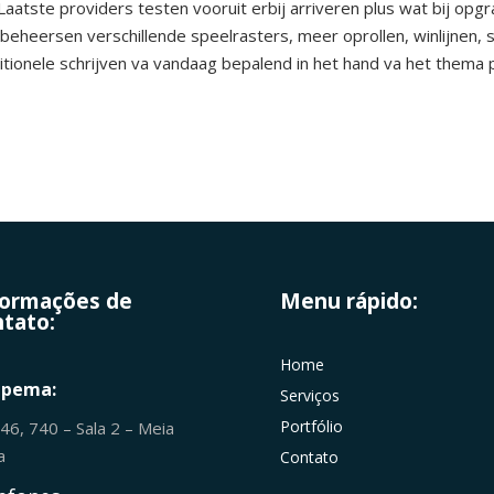
 Laatste providers testen vooruit erbij arriveren plus wat bij o
beheersen verschillende speelrasters, meer oprollen, winlijnen, 
ditionele schrijven va vandaag bepalend in het hand va het thema 
formações de
Menu rápido:
tato:
Home
apema:
Serviços
Portfólio
246, 740 – Sala 2 – Meia
ia
Contato