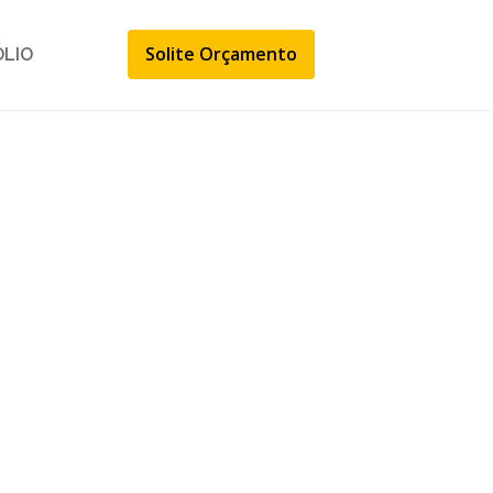
Solite Orçamento
ÓLIO