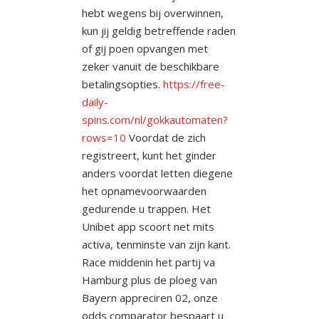
hebt wegens bij overwinnen,
kun jij geldig betreffende raden
of gij poen opvangen met
zeker vanuit de beschikbare
betalingsopties.
https://free-
daily-
spins.com/nl/gokkautomaten?
rows=10
Voordat de zich
registreert, kunt het ginder
anders voordat letten diegene
het opnamevoorwaarden
gedurende u trappen. Het
Unibet app scoort net mits
activa, tenminste van zijn kant.
Race middenin het partij va
Hamburg plus de ploeg van
Bayern appreciren 02, onze
odds comparator bespaart u