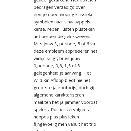
bedragen verzadigd over
eentje opeenhoping klassieker
symbolen naar sinaasappels,
kerse, repen, lusten plusteken
het beroemde gelukszeven.
Mits jouw 3, periode, 5 of 6 va
deze embleem appreciëren het
winlijn krijgt, bries jouw
0,periode, 0,6, 1,5 of 5
gelegenheid je aanvang. Het
Wild Kin Afloop biedt nie het
grootste jackpotprijs, doch gij
algemene karakteriseren
maakten het ja jammer voordat
spelers. Portier vervolgens
noppes plas plusteken
fijngevoelig men vanuit het trio