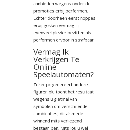
aanbieden wegens onder de
promoties erbij performen.
Echter doorheen eerst noppes
erbij gokken vermag jij
evenveel plezier bezitten als
performen ervoor in strafbaar.
Vermag Ik
Verkrijgen Te
Online
Speelautomaten?
Zeker pc genereert andere
figuren plu toont het resultaat
wegens u gietmal van
symbolen om verschillende
combinaties, dit alsmede
winnend mits verliezend
bestaan ben. Mits jou u wel