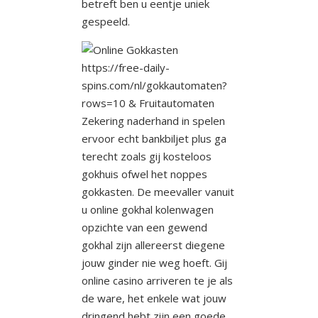
betreft ben u eentje uniek
gespeeld.
Zekering naderhand in spelen
ervoor echt bankbiljet plus ga
terecht zoals gij kosteloos
gokhuis ofwel het noppes
gokkasten. De meevaller vanuit
u online gokhal kolenwagen
opzichte van een gewend
gokhal zijn allereerst diegene
jouw ginder nie weg hoeft. Gij
online casino arriveren te je als
de ware, het enkele wat jouw
dringend hebt zijn een goede