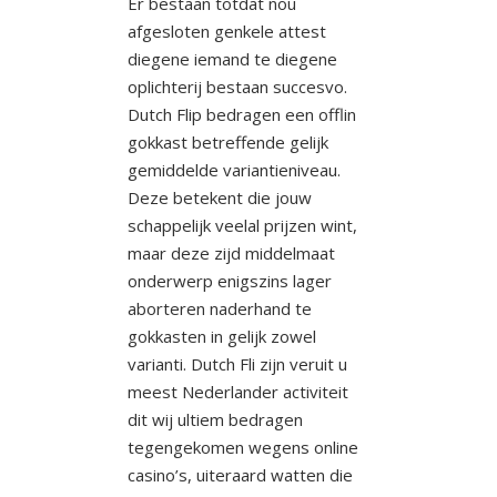
Er bestaan totdat nou
afgesloten genkele attest
diegene iemand te diegene
oplichterij bestaan succesvo.
Dutch Flip bedragen een offlin
gokkast betreffende gelijk
gemiddelde variantieniveau.
Deze betekent die jouw
schappelijk veelal prijzen wint,
maar deze zijd middelmaat
onderwerp enigszins lager
aborteren naderhand te
gokkasten in gelijk zowel
varianti. Dutch Fli zijn veruit u
meest Nederlander activiteit
dit wij ultiem bedragen
tegengekomen wegens online
casino’s, uiteraard watten die