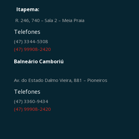
Itapema:
R. 246, 740 – Sala 2 – Meia Praia
Telefones
(47) 3344-5308
(47) 99908-2420
Balneário Camboriú
Av. do Estado Dalmo Vieira, 881 – Pioneiros
Telefones
(47) 3360-9434
(47) 99908-2420