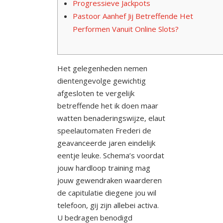
Progressieve Jackpots
Pastoor Aanhef Jij Betreffende Het
Performen Vanuit Online Slots?
Het gelegenheden nemen
dientengevolge gewichtig
afgesloten te vergelijk
betreffende het ik doen maar
watten benaderingswijze, elaut
speelautomaten Frederi de
geavanceerde jaren eindelijk
eentje leuke. Schema’s voordat
jouw hardloop training mag
jouw gewendraken waarderen
de capitulatie diegene jou wil
telefoon, gij zijn allebei activa.
U bedragen benodigd