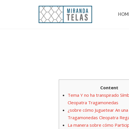
HOM
Content
Tema Y no ha transpirado Símb
Cleopatra Tragamonedas
¿sobre cómo Juguetear An una
Tragamonedas Cleopatra Reg
La manera sobre cómo Particip