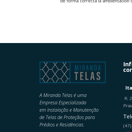
de forma correcta la ambientación 
In
con
It
A Miranda Telas é uma
R. 
Empresa Especializada
Pra
em
Instalação e Manutenção
Tel
de
Telas de Proteçãos para
Prédios e Residências.
(47