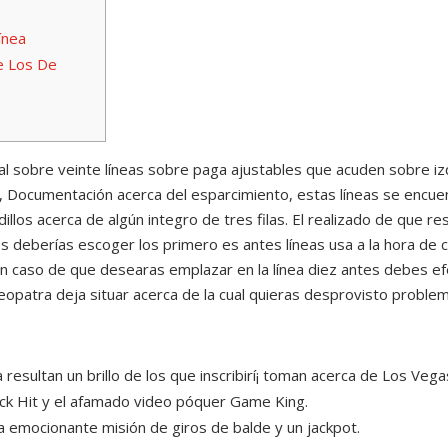
ínea
e Los De
tal sobre veinte líneas sobre paga ajustables que acuden sobre iz
, Documentación acerca del esparcimiento, estas líneas se encuen
illos acerca de algún integro de tres filas.
El realizado de que re
s deberías escoger los primero es antes líneas usa a la hora de 
 en caso de que desearas emplazar en la línea diez antes debes e
opatra deja situar acerca de la cual quieras desprovisto problemas
 resultan un brillo de los que inscribirí¡ toman acerca de Los Vega
ick Hit y el afamado video póquer Game King.
 emocionante misión de giros de balde y un jackpot.