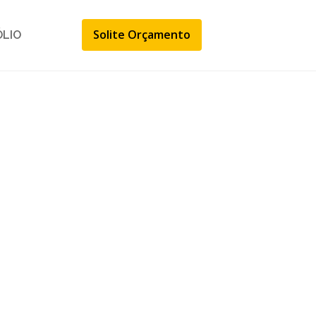
Solite Orçamento
ÓLIO