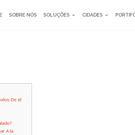
E
SOBRE NÓS
SOLUÇÕES
CIDADES
PORTIF
olos De el
alado?
ar A la