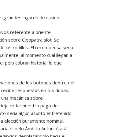
ás grandes lugares de casino.
ivos referente a oriente
ión sobre Cleopatra slot. Se
de las rodillos. El recompensa sería
gualmente, al momento cual llegan a
l pelo cobran historia, lo que
ignaciones de los botones dentro del
 recibe respuestas en tus dudas.
a una mecánica sobre
deja rodar nuestro pago de
pto serí­a algún asunto entretenido
na elección puramente nominal,
acia el pelo Ámbito Antonio) así­
gipcios desplazándolo hacia el