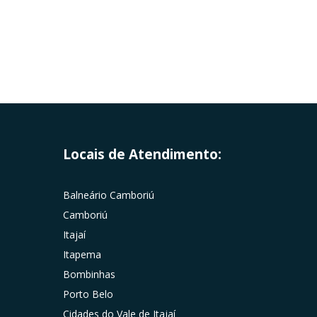
Locais de Atendimento:
Balneário Camboriú
Camboriú
Itajaí
Itapema
Bombinhas
Porto Belo
Cidades do Vale de Itajaí