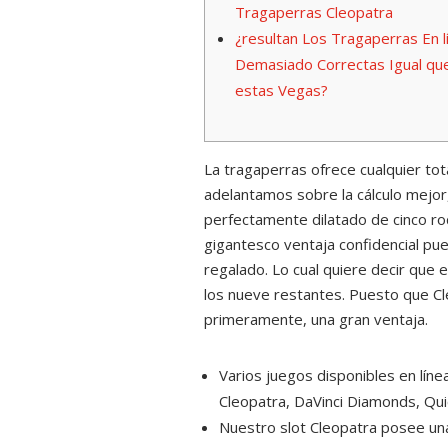
Tragaperras Cleopatra
¿resultan Los Tragaperras En l
Demasiado Correctas Igual qu
estas Vegas?
La tragaperras ofrece cualquier to
adelantamos sobre la cálculo mejor
perfectamente dilatado de cinco rod
gigantesco ventaja confidencial pue
regalado. Lo cual quiere decir que
los nueve restantes. Puesto que Cle
primeramente, una gran ventaja.
Varios juegos disponibles en línea
Cleopatra, DaVinci Diamonds, Qu
Nuestro slot Cleopatra posee una