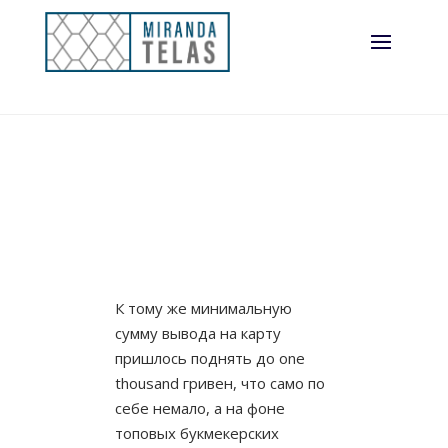
Портал Міста
Василькова
К тому же минимальную
сумму вывода на карту
пришлось поднять до one
thousand гривен, что само по
себе немало, а на фоне
топовых букмекерских