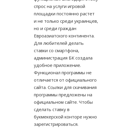
спрос на услуги игровой
площадки постоянно растет
и не только среди украинцев,
но и среди граждан
Евроазиатского континента.
Для любителей делать
ставки со смартфона,
администрация БК создала
удобное приложение.
Функционал программы не
отличается от официального
сайта. Ссылки для скачивания
программы предложены на
официальном сайте. Чтобы
сделать ставку в
букмекерской конторе нужно
зарегистрироваться.