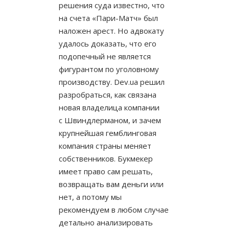
решения суда известно, что
на счета «Пари-Матч» был
наложен арест. Но адвокату
удалось доказать, что его
подопечный не является
фигурантом по уголовному
производству. Dev.ua решил
разробраться, как связана
новая владелица компании
с Швиндлерманом, и зачем
крупнейшая гемблинговая
компания страны меняет
собственников. Букмекер
имеет право сам решать,
возвращать вам деньги или
нет, а потому мы
рекомендуем в любом случае
детально анализировать