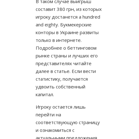
В таком случае выигрыш
составит 380 грн, из которых
игроку достанется a hundred
and eighty. Букмекерские
конторы в Украине развиты
только в интернете.
Подробнее о беттинговом
рынке страны и лучших его
представителях читайте
далее в статье. Если вести
статистику, получается
удвоить собственный
капитал.
Игроку остается лишь
перейти на
соответствующую страницу
и ознакомиться с
актуальными предложения,