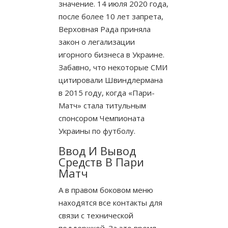
значение. 14 июля 2020 года,
после более 10 лет запрета,
Верховная Рада приняла
закон о легализации
игорного бизнеса в Украине.
Забавно, что некоторые СМИ
цитировали Швиндлермана
в 2015 году, когда «Пари-
Матч» стала титульным
спонсором Чемпионата
Украины по футболу.
Ввод И Вывод
Средств В Пари
Матч
А в правом боковом меню
находятся все контакты для
связи с технической
поддержкой. За это время