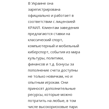
В Украине она
зарегистрирована
официально и работает в
соответствии с лицензией
КРАИЛ. Клиентам заведения
предлагаются ставки на
классический спорт,
компьютерный и мобильный
киберспорт, события из мира
культуры, политики,
финансов и т.д. Бонусы за
пополнение счета доступны
не только новичкам, но и
опытным игрокам. Они
приносят дополнительные
ресурсы, которые можно
потратить на любые, в том
числе высокорисковые пари.