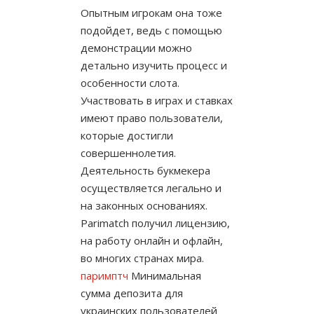
Опытным игрокам она тоже
подойдет, ведь с помощью
демонстрации можно
детально изучить процесс и
особенности слота.
Участвовать в играх и ставках
имеют право пользователи,
которые достигли
совершеннолетия.
Деятельность букмекера
осуществляется легально и
на законных основаниях.
Parimatch получил лицензию,
на работу онлайн и офлайн,
во многих странах мира.
паримптч
Минимальная
сумма депозита для
украинских пользователей