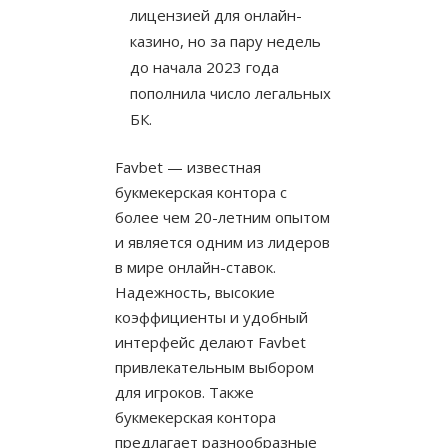
лицензией для онлайн-
казино, но за пару недель
до начала 2023 года
пополнила число легальных
БК.
Favbet — известная
букмекерская контора с
более чем 20-летним опытом
и является одним из лидеров
в мире онлайн-ставок.
Надежность, высокие
коэффициенты и удобный
интерфейс делают Favbet
привлекательным выбором
для игроков. Также
букмекерская контора
предлагает разнообразные