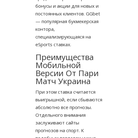
бонусы и акции для новых и
постоянных клиентов. GGbet
— популярная букмекерская
контора,
специализирующаяся на
eSports ставках.
Преимущества
Мобильной
Версии От Пари
Матч Украина
При этом ставка считается
выигрышной, если сбываются
абсолютно все прогнозы.
Отдельного внимания
заслуживают сайты
прогнозов на спорт. К
подобным порталам нужно