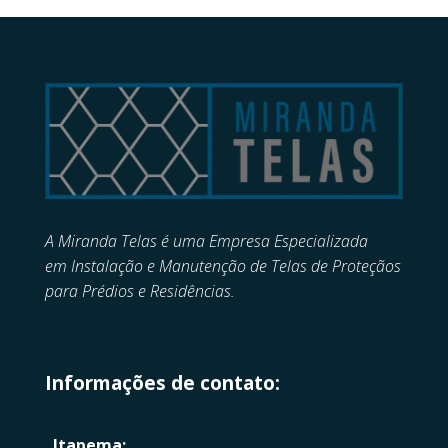
A Miranda Telas é uma Empresa Especializada
em
Instalação e Manutenção de
Telas de Proteçãos
para Prédios e Residências.
Informações de contato:
Itapema: