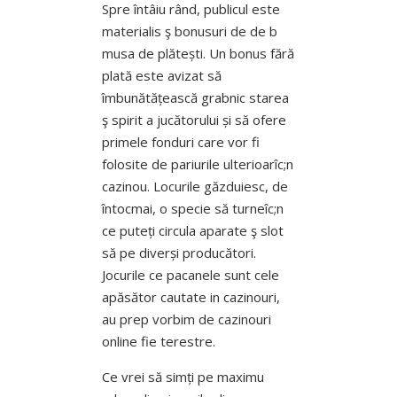
Spre întâiu rând, publicul este
materialis ş bonusuri de de b
musa de plătești. Un bonus fără
plată este avizat să
îmbunătățească grabnic starea
ş spirit a jucătorului și să ofere
primele fonduri care vor fi
folosite de pariurile ulterioarîc;n
cazinou. Locurile găzduiesc, de
întocmai, o specie să turneîc;n
ce puteți circula aparate ş slot
să pe diverși producători.
Jocurile ce pacanele sunt cele
apăsător cautate in cazinouri,
au prep vorbim de cazinouri
online fie terestre.
Ce vrei să simți pe maximu