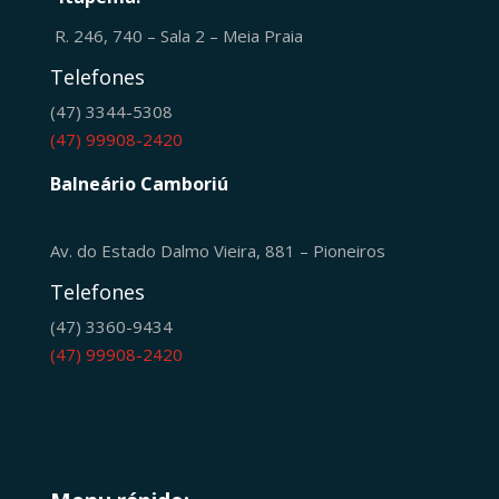
R. 246, 740 – Sala 2 – Meia Praia
Telefones
(47) 3344-5308
(47) 99908-2420
Balneário Camboriú
Av. do Estado Dalmo Vieira, 881 – Pioneiros
Telefones
(47) 3360-9434
(47) 99908-2420