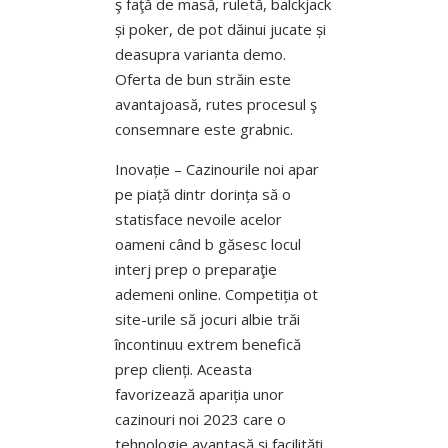
ş faţă de masă, ruletă, balckjack
și poker, de pot dăinui jucate și
deasupra varianta demo.
Oferta de bun străin este
avantajoasă, rutes procesul ş
consemnare este grabnic.
Inovație – Cazinourile noi apar
pe piață dintr dorința să o
statisface nevoile acelor
oameni când b găsesc locul
interj prep o preparaţie
ademeni online. Competiția ot
site-urile să jocuri albie trăi
încontinuu extrem benefică
prep clienți. Aceasta
favorizează apariția unor
cazinouri noi 2023 care o
tehnologie avantasă și facilități