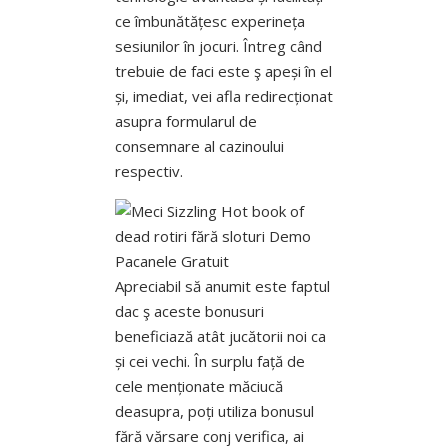
ce îmbunătățesc experineța
sesiunilor în jocuri. Întreg când
trebuie de faci este ş apeși în el
și, imediat, vei afla redirecționat
asupra formularul de
consemnare al cazinoului
respectiv.
Apreciabil să anumit este faptul
dac ş aceste bonusuri
beneficiază atât jucătorii noi ca
și cei vechi. În surplu față de
cele menționate măciucă
deasupra, poți utiliza bonusul
fără vărsare conj verifica, ai