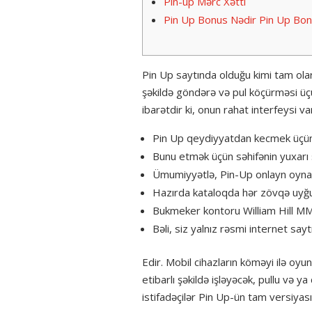
Pin-up Mərc Xətti
Pin Up Bonus Nədir Pin Up Bo
Pin Up saytında olduğu kimi tam olar
şəkildə göndərə və pul köçürməsi üçü
ibarətdir ki, onun rahat interfeysi va
Pin Up qeydiyyatdan kecmek üçün s
Bunu etmək üçün səhifənin yuxarı
Ümumiyyətlə, Pin-Up onlayn oynam
Hazırda kataloqda hər zövqə uyğ
Bukmeker kontoru William Hill MM
Bəli, siz yalnız rəsmi internet sa
Edir. Mobil cihazların köməyi ilə oyu
etibarlı şəkildə işləyəcək, pullu və
istifadəçilər Pin Up-ün tam versiyasın