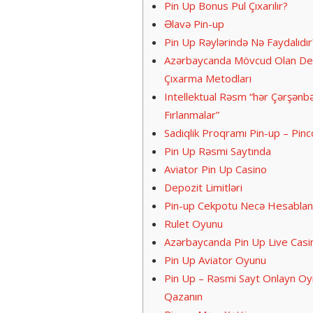
Pin Up Bonus Pul Çıxarılır?
Əlavə Pin-up
Pin Up Rəylərində Nə Faydalıdır
Azərbaycanda Mövcud Olan De
Çıxarma Metodları
Intellektual Rəsm “hər Çərşənb
Fırlanmalar”
Sadiqlik Proqramı Pin-up – Pinc
Pin Up Rəsmi Saytında
Aviator Pin Up Casino
Depozit Limitləri
Pin-up Cekpotu Necə Hesablan
Rulet Oyunu
Azərbaycanda Pin Up Live Casi
Pin Up Aviator Oyunu
Pin Up – Rəsmi Sayt Onlayn Oy
Qazanın