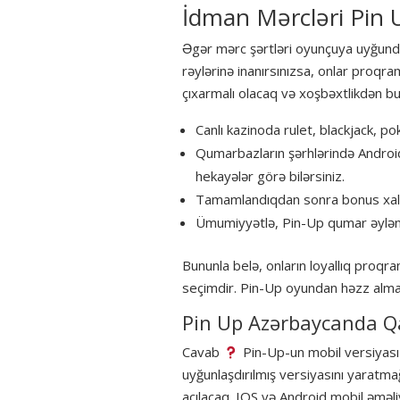
İdman Mərcləri Pin
Əgər mərc şərtləri oyunçuya uyğundu
rəylərinə inanırsınızsa, onlar proqr
çıxarmalı olacaq və xoşbəxtlikdən b
Canlı kazinoda rulet, blackjack, po
Qumarbazların şərhlərində Androi
hekayələr görə bilərsiniz.
Tamamlandıqdan sonra bonus xalları
Ümumiyyətlə, Pin-Up qumar əylənc
Bununla belə, onların loyallıq proq
seçimdir. Pin-Up oyundan həzz almağ
Pin Up Azərbaycanda Q
Cavab
Pin-Up-un mobil versiyas
uyğunlaşdırılmış versiyasını yaratma
açılacaq. IOS və Android mobil əməli