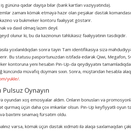
iş gününə qədər dəyişə bilər (bank kartları vəziyyətində).
blemlər zamanı kömək etməyə hazır olan peşəkar dəstək komandasın
or kazino və bukmeker kontoru fəaliyyət göstərir.
k və daxil olmaq lazım deyil.
 qeyd olunur ki, bu da kazinonun təhlükəsiz fəaliyyətinin təsdiqidir.
əsilə yoxlanıldıqdan sonra təyin Tam identifikasiya sizə məhdudiyy
erir. Bu statusu pasportunuzdan istifadə edərək Qiwi, Megafon, S
eker kontoruna yeni hesabın Pin-Up-da qeydiyyatını tamamladıqdan d
ğ küncündə müvafiq düyməni sıxın. Sonra, müştəridən hesabla əlaqə
com/yukle/
.
ı Pulsuz Oynayın
və oyundan xoş emosiyalar aldım. Onların bonusları və promosyonla
yət qurmaq üçün daha çox imkanlar olsun. Pin-Up keyfiyyətli oyun t
 və bəxtimi sınamaq fürsətim oldu.
ualınız varsa, kömək üçün dəstək xidməti ilə əlaqə saxlamaqdan çək