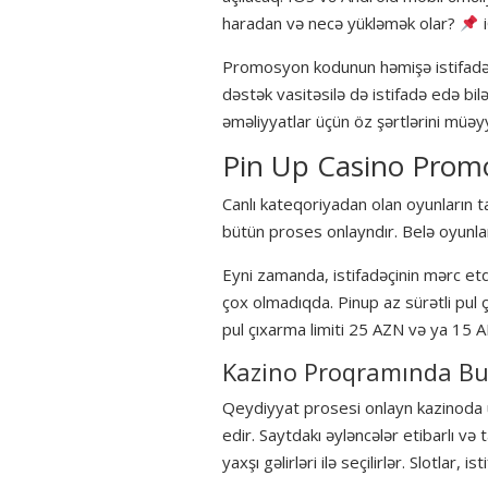
haradan və necə yükləmək olar?
i
Promosyon kodunun həmişə istifadə m
dəstək vasitəsilə də istifadə edə bilə
əməliyyatlar üçün öz şərtlərini müəyy
Pin Up Casino Prom
Canlı kateqoriyadan olan oyunların t
bütün proses onlayndır. Belə oyunlar
Eyni zamanda, istifadəçinin mərc 
çox olmadıqda. Pinup az sürətli pul 
pul çıxarma limiti 25 AZN və ya 15 A
Kazino Proqramında B
Qeydiyyat prosesi onlayn kazinoda üm
edir. Saytdakı əyləncələr etibarlı və
yaxşı gəlirləri ilə seçilirlər. Slotla