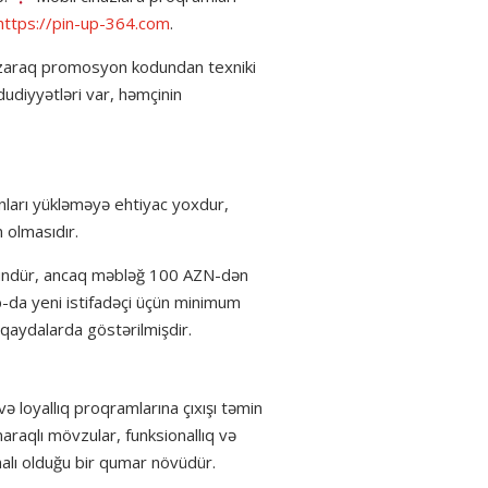
https://pin-up-364.com
.
 yazaraq promosyon kodundan texniki
hdudiyyətləri var, həmçinin
onları yükləməyə ehtiyac yoxdur,
 olmasıdır.
kündür, ancaq məbləğ 100 AZN-dən
ub-da yeni istifadəçi üçün minimum
 qaydalarda göstərilmişdir.
ə loyallıq proqramlarına çıxışı təmin
maraqlı mövzular, funksionallıq və
atmalı olduğu bir qumar növüdür.