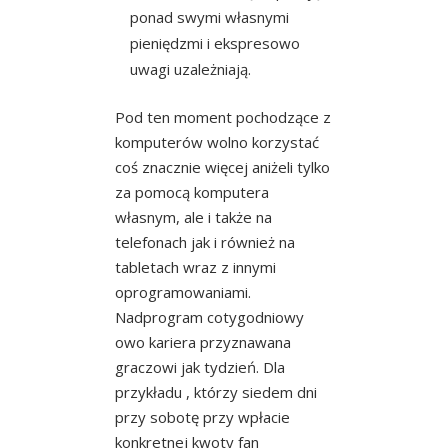
ponad swymi własnymi
pieniędzmi i ekspresowo
uwagi uzależniają.
Pod ten moment pochodzące z
komputerów wolno korzystać
coś znacznie więcej aniżeli tylko
za pomocą komputera
własnym, ale i także na
telefonach jak i również na
tabletach wraz z innymi
oprogramowaniami.
Nadprogram cotygodniowy
owo kariera przyznawana
graczowi jak tydzień. Dla
przykładu , którzy siedem dni
przy sobotę przy wpłacie
konkretnej kwoty fan