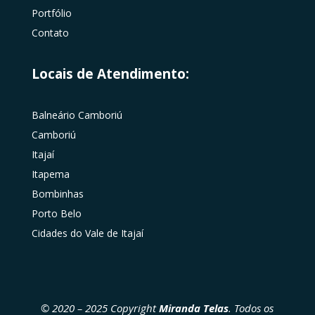
Portfólio
Contato
Locais de Atendimento:
Balneário Camboriú
Camboriú
Itajaí
Itapema
Bombinhas
Porto Belo
Cidades do Vale de Itajaí
© 2020 – 2025 Copyright
Miranda Telas
. Todos os