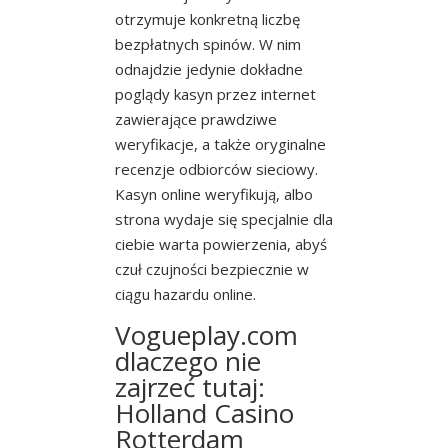
otrzymuje konkretną liczbę
bezpłatnych spinów. W nim
odnajdzie jedynie dokładne
poglądy kasyn przez internet
zawierające prawdziwe
weryfikacje, a także oryginalne
recenzje odbiorców sieciowy.
Kasyn online weryfikują, albo
strona wydaje się specjalnie dla
ciebie warta powierzenia, abyś
czuł czujności bezpiecznie w
ciągu hazardu online.
Vogueplay.com
dlaczego nie
zajrzeć tutaj:
Holland Casino
Rotterdam