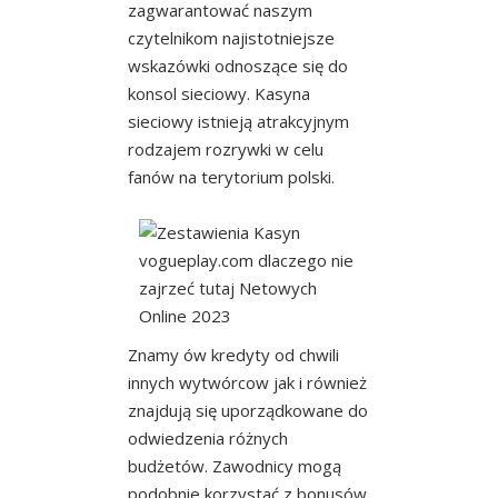
zagwarantować naszym
czytelnikom najistotniejsze
wskazówki odnoszące się do
konsol sieciowy. Kasyna
sieciowy istnieją atrakcyjnym
rodzajem rozrywki w celu
fanów na terytorium polski.
Znamy ów kredyty od chwili
innych wytwórcow jak i również
znajdują się uporządkowane do
odwiedzenia różnych
budżetów. Zawodnicy mogą
podobnie korzystać z bonusów