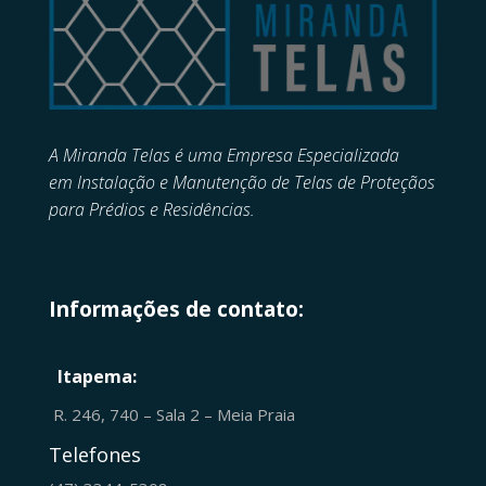
A Miranda Telas é uma Empresa Especializada
em
Instalação e Manutenção de
Telas de Proteçãos
para Prédios e Residências.
Informações de contato:
Itapema:
R. 246, 740 – Sala 2 – Meia Praia
Telefones