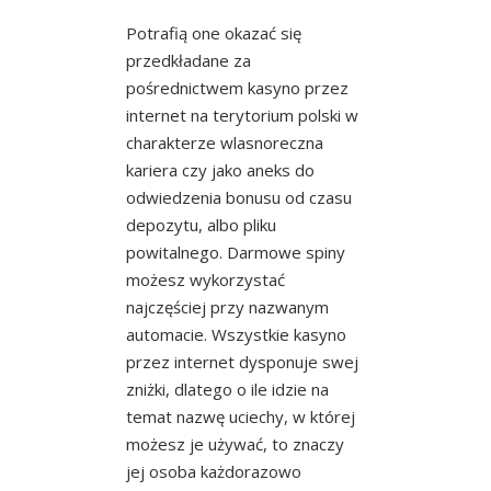
Potrafią one okazać się
przedkładane za
pośrednictwem kasyno przez
internet na terytorium polski w
charakterze wlasnoreczna
kariera czy jako aneks do
odwiedzenia bonusu od czasu
depozytu, albo pliku
powitalnego. Darmowe spiny
możesz wykorzystać
najczęściej przy nazwanym
automacie. Wszystkie kasyno
przez internet dysponuje swej
zniżki, dlatego o ile idzie na
temat nazwę uciechy, w której
możesz je używać, to znaczy
jej osoba każdorazowo