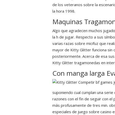
de los veteranos sobre la escenari
la hora 1998.
Maquinas Tragamone
Algo que agradecen muchos jugadore
la h de jugar. Respecto a sus símbo
varias razas sobre micifuz que real
mayor de Kitty Glitter funciona sin
posteriormente. Acerca de esa sus
Kitty Glitter tragamonedas en inter
Con manga larga Eva
suponiendo cual cumplan una serie
razones con el fin de seguir con el
más profusamente de tres min. obs
especiales de juego sobre casino e