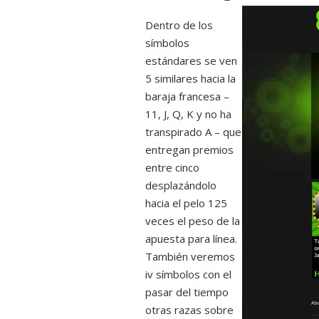
Dentro de los
símbolos
estándares se ven
5 similares hacia la
baraja francesa –
11, J, Q, K y no ha
transpirado A – que
entregan premios
entre cinco
desplazándolo
hacia el pelo 125
veces el peso de la
apuesta para línea.
También veremos
iv símbolos con el
pasar del tiempo
otras razas sobre