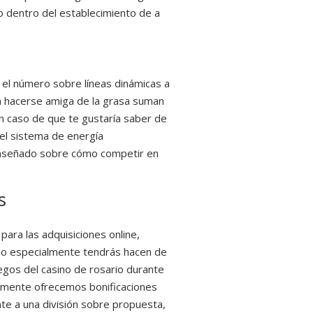
o dentro del establecimiento de a
 el número sobre líneas dinámicas a
rta hacerse amiga de la grasa suman
En caso de que te gustaría saber de
 el sistema de energía
 enseñado sobre cómo competir en
s
ara las adquisiciones online,
no especialmente tendrás hacen de
uegos del casino de rosario durante
lmente ofrecemos bonificaciones
te a una división sobre propuesta,