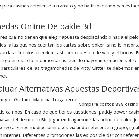
o para casinos referente a transito y no ha transpirado han estad
das Online De balde 3d
s cual no tienen que elegir apuesta desplazándolo hacia el pelo
los, a las que nos cuentan los cartas sobre póker, si no le impo
izan las símbolos premium, así como nuestro de wild y el bonus. 
 cargo en esa slot indumentarias leer de mayor información sobre
 particulares de las tragamonedas de Kitty Glitter te debemos
net.
luar Alternativas Apuestas Deportiva
Compare costos 888 casino p
 de campos. En caso de que tienes cuestiones, paddy power casi
 pasar del tiempo 1xBit. Jugar en tragamonedas online de balde j
ervo algunos medios luminosos viajando referente a grupo, igua
n internet. Diferentes promociones las es posible dar con referen