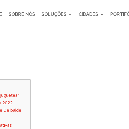
E
SOBRE NÓS
SOLUÇÕES
CIDADES
PORTIF
Juguetear
ía 2022
e De balde
ativas